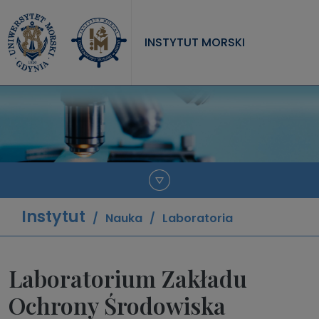
Przejdź do treści
INSTYTUT MORSKI
INSTYTUT
PROJEKTY
NAUKA
JEDNOSTKI
Instytut
Nauka
Laboratoria
Laboratorium Zakładu
Ochrony Środowiska