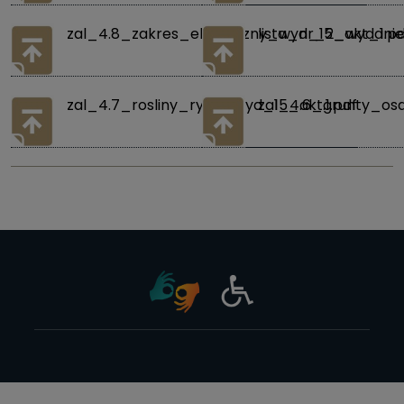
zal_4.8_zakres_elastyczny_wyd_15_akt_1.pd
lista_nr_2_wydanie
zal_4.7_rosliny_ryby_wyd_15_akt.1.pdf
zal_4.6_grunty_os