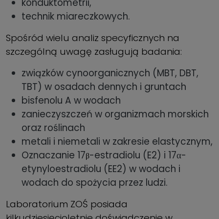
konduktometrii,
technik miareczkowych.
Spośród wielu analiz specyficznych na
szczególną uwagę zasługują badania:
związków cynoorganicznych (MBT, DBT,
TBT) w osadach dennych i gruntach
bisfenolu A w wodach
zanieczyszczeń w organizmach morskich
oraz roślinach
metali i niemetali w zakresie elastycznym,
Oznaczanie 17
-estradiolu (E2) i 17α-
β
etynyloestradiolu (EE2) w wodach i
wodach do spożycia przez ludzi.
Laboratorium ZOŚ posiada
kilkudziesięcioletnie doświadczenie w