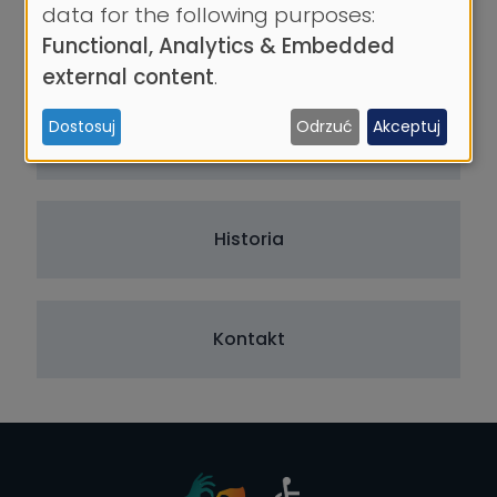
Use
data for the following purposes:
of
Struktura
Functional, Analytics & Embedded
personal
external content
.
data
Dostosuj
Odrzuć
Akceptuj
and
Nauka
cookies
Historia
Kontakt