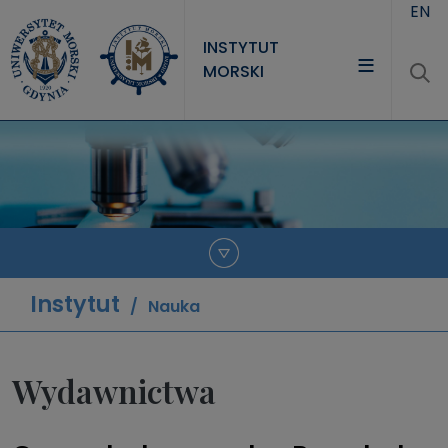
Przejdź do treści
EN
INSTYTUT
MORSKI
INSTYTUT
PROJEKTY
NAUKA
JEDNOSTKI
Instytut
Nauka
Wydawnictwa