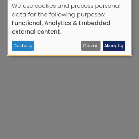
We use cookies and process personal
Use
data for the following purposes:
of
Functional, Analytics & Embedded
personal
external content
.
data
Dostosuj
Odrzuć
Akceptuj
and
cookies