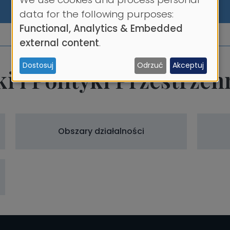
Use
data for the following purposes:
Functional, Analytics & Embedded
of
external content
.
personal
Dostosuj
Odrzuć
Akceptuj
data
 i Polityki Przestrzen
and
cookies
Obszary działalności