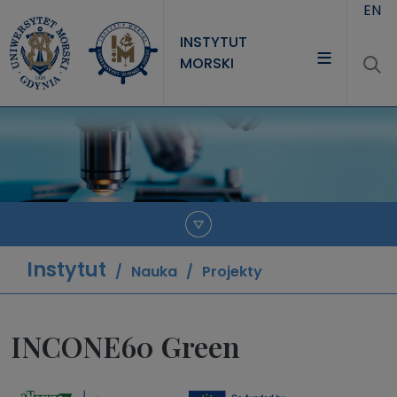
Przejdź do treści
EN
INSTYTUT
MORSKI
INSTYTUT
PROJEKTY
NAUKA
JEDNOSTKI
Instytut
Nauka
Projekty
INCONE60 Green