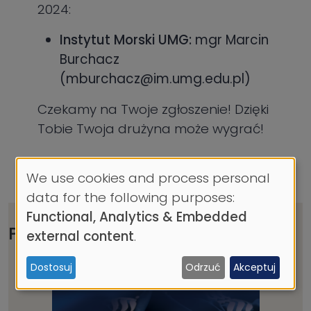
2024:
Instytut Morski UMG:
mgr Marcin
Burchacz
(mburchacz@im.umg.edu.pl)
​Czekamy na Twoje zgłoszenie! Dzięki
Tobie Twoja drużyna może wygrać!
We use cookies and process personal
Use
data for the following purposes:
of
Functional, Analytics & Embedded
personal
Przeczytaj również
external content
.
data
Dostosuj
Odrzuć
Akceptuj
and
cookies