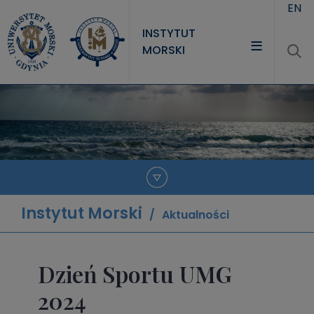
Przejdź do treści
EN
INSTYTUT
MORSKI
INSTYTUT
PROJEKTY
NAUKA
JEDNOSTKI
Instytut Morski
Aktualności
Dzień Sportu UMG
2024