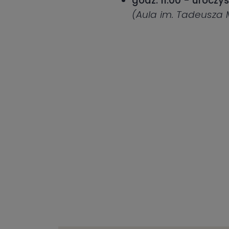
godz. 11:00 - urocz
(Aula im. Tadeusza M