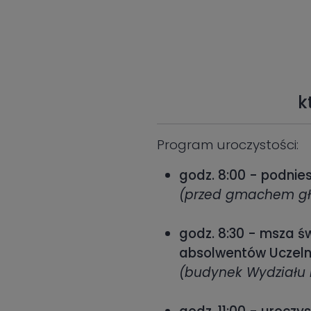
k
Program uroczystości:
godz. 8:00 - podnie
(przed gmachem gł
godz. 8:30 - msza ś
absolwentów Uczelni
(budynek Wydziału 