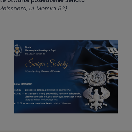
yste otwarte posiedzenie Senatu
eissnera, ul. Morska 83)