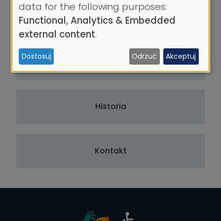
Use
data for the following purposes:
of
Struktura
Functional, Analytics & Embedded
personal
external content
.
data
Dostosuj
Odrzuć
Akceptuj
and
Nauka
cookies
Historia
Kontakt