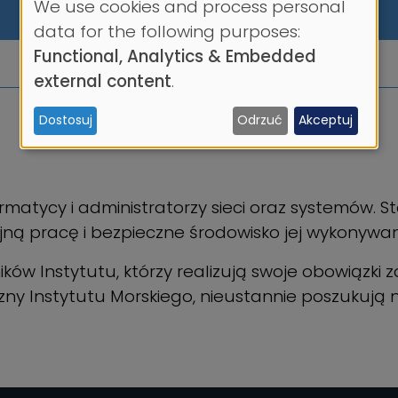
We use cookies and process personal
Use
data for the following purposes:
Functional, Analytics & Embedded
of
external content
.
personal
Dostosuj
Odrzuć
Akceptuj
data
and
cookies
rmatycy i administratorzy sieci oraz systemów. S
ną pracę i bezpieczne środowisko jej wykonywan
ów Instytutu, którzy realizują swoje obowiązki z
yczny Instytutu Morskiego, nieustannie poszukuj