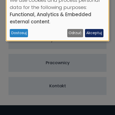
We use cookies and process personal
Use
data for the following purposes:
of
Functional, Analytics & Embedded
O pracowni
personal
external content
.
data
Dostosuj
Odrzuć
Akceptuj
and
Obszary działalności
cookies
Pracownicy
Kontakt