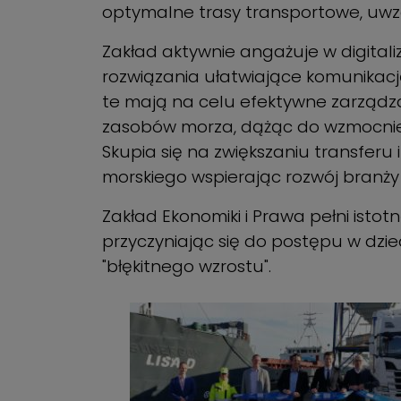
optymalne trasy transportowe, uwzg
Zakład aktywnie angażuje w digital
rozwiązania ułatwiające komunikacj
te mają na celu efektywne zarządza
zasobów morza, dążąc do wzmocnien
Skupia się na zwiększaniu transfer
morskiego wspierając rozwój branży
Zakład Ekonomiki i Prawa pełni ist
przyczyniając się do postępu w dzie
"błękitnego wzrostu".