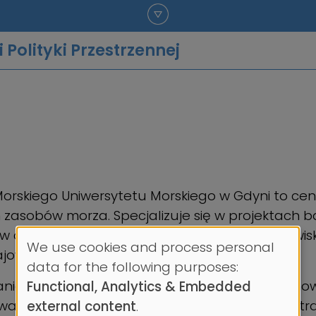
 Polityki Przestrzennej
 Morskiego Uniwersytetu Morskiego w Gdyni to c
zasobów morza. Specjalizuje się w projektach 
w oraz wpływu działalności morskiej na środowi
We use cookies and process personal
jowych.
Use
data for the following purposes:
ania kosztów transportu, Zakład opracował inn
Functional, Analytics & Embedded
of
wanie kosztów zewnętrznych różnych etapów tra
external content
.