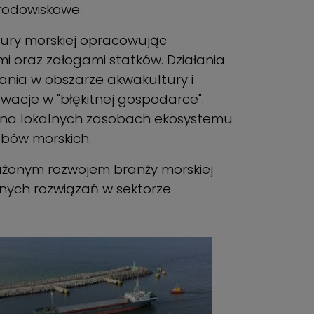
środowiskowe.
tury morskiej opracowując
i oraz załogami statków. Działania
ania w obszarze akwakultury i
acje w "błękitnej gospodarce".
h na lokalnych zasobach ekosystemu
obów morskich.
ważonym rozwojem branży morskiej
jnych rozwiązań w sektorze