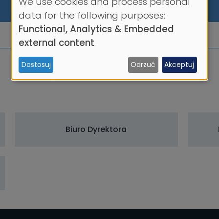
We use cookies and process personal
Use
data for the following purposes:
Functional, Analytics & Embedded
of
external content
.
personal
Dostosuj
Odrzuć
Akceptuj
data
and
cookies
Biuro Dyrektora