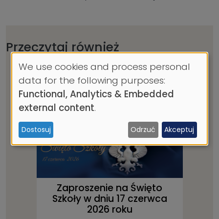
Przeczytaj również
We use cookies and process personal
Use
data for the following purposes:
of
Functional, Analytics & Embedded
personal
external content
.
data
Dostosuj
Odrzuć
Akceptuj
and
cookies
Zaproszenie na Święto
Szkoły w dniu 17 czerwca
2026 roku