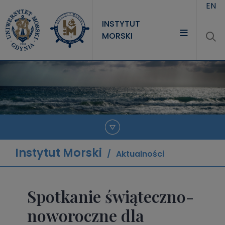
Przejdź do treści
EN
INSTYTUT
MORSKI
INSTYTUT
PROJEKTY
NAUKA
JEDNOSTKI
Instytut Morski
Aktualności
Spotkanie świąteczno-
noworoczne dla