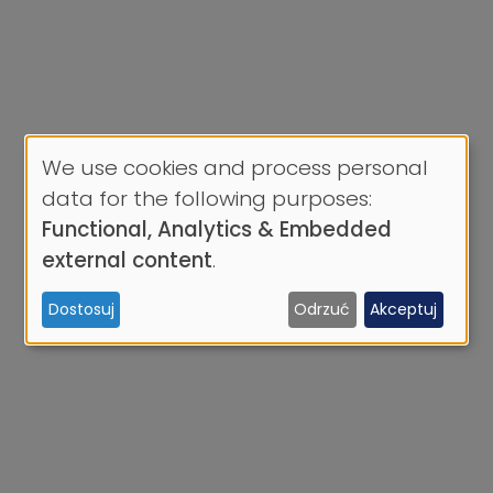
We use cookies and process personal
Use
data for the following purposes:
of
Functional, Analytics & Embedded
personal
external content
.
data
Dostosuj
Odrzuć
Akceptuj
and
cookies