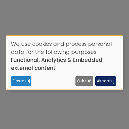
We use cookies and process personal
Use
data for the following purposes:
of
Functional, Analytics & Embedded
personal
external content
.
data
Dostosuj
Odrzuć
Akceptuj
and
cookies