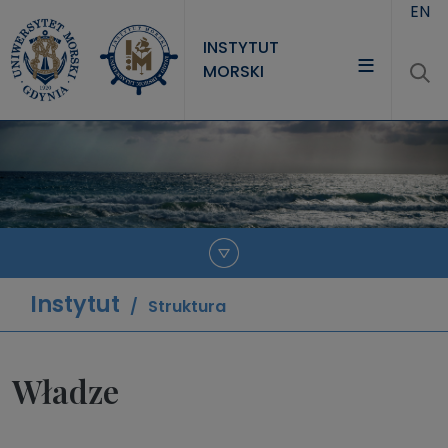
Przejdź do treści
EN
INSTYTUT
MORSKI
INSTYTUT
PROJEKTY
NAUKA
JEDNOSTKI
Instytut
Struktura
Władze