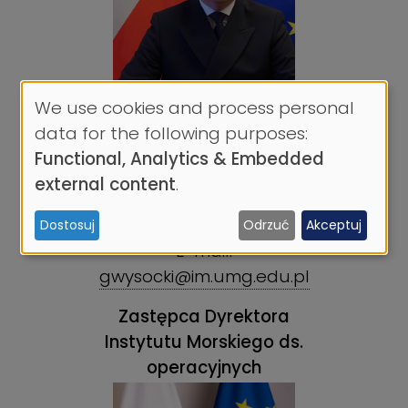
We use cookies and process personal
Use
data for the following purposes:
of
Functional, Analytics & Embedded
mgr Grzegorz Wysocki
personal
external content
.
Telefon: 58 669-37-07
data
Tel. kom.: 505 306 891
Dostosuj
Odrzuć
Akceptuj
and
E-mail:
cookies
gwysocki@im.umg.edu.pl
Zastępca Dyrektora
Instytutu Morskiego ds.
operacyjnych